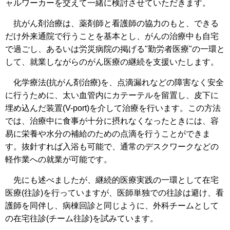
ャルワーカーを交えて一緒に検討させていただきます。
抗がん剤治療は、薬剤師と看護師の協力のもと、できる
だけ外来通院で行うことを基本とし、がんの治療中も自宅
で過ごし、あるいは労災病院の掲げる"勤労者医療"の一環と
して、就業しながらのがん医療の継続を支援いたします。
化学療法(抗がん剤治療)を、点滴漏れなどの障害なく安全
に行うために、太い血管内にカテーテルを留置し、皮下に
埋め込んだ装置(V-port)を介して治療を行います。この方法
では、治療中に食事が十分に摂れなくなったときには、容
易に栄養や水分の補給のための点滴を行うことができま
す。抜針すれば入浴も可能で、通常のデスクワークなどの
軽作業への就業が可能です。
先にも述べましたが、継続的医療実践の一環として在宅
医療(往診)を行っていますが、医師単独での往診は避け、看
護師を同伴し、病棟回診と同じように、外科チームとして
の在宅往診(チーム往診)を試みています。