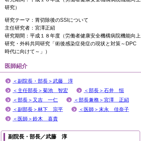
研究）
研究テーマ：胃切除後のSSIについて
主任研究者：宮澤正紹
研究期間：平成１８年度（労働者健康安全機構病院機能向上
研究・外科共同研究「術後感染症発症の現状と対策～DPC
時代に向けて～」）
医師紹介
＜副院長・部長＞武藤 淳
＜主任部長＞菊池 智宏
＜部長＞石井 恒
＜部長＞又吉 一仁
＜部長兼務＞宮澤 正紹
＜副部長＞林下 宗平
＜医師＞末永 佳奈子
＜医師＞鈴木 喜貴
副院長・部長／武藤 淳