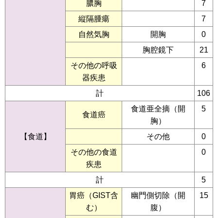
膿胸
7
縦隔腫瘍
7
自然気胸
開胸
0
胸腔鏡下
21
その他の呼吸
6
器疾患
計
106
食道亜全摘（開
5
食道癌
胸）
【食道】
その他
0
その他の食道
0
疾患
計
5
胃癌（GIST含
幽門側切除（開
15
む）
腹）