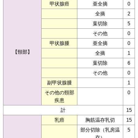
甲状腺癌
亜全摘
0
全摘
2
葉切除
5
その他
0
甲状腺腫
亜全摘
0
【頸部】
全摘
1
葉切除
6
その他
0
副甲状腺腫
1
その他の頸部
0
疾患
計
15
乳癌
胸筋温存乳切
15
部分切除（乳房温
5
存）