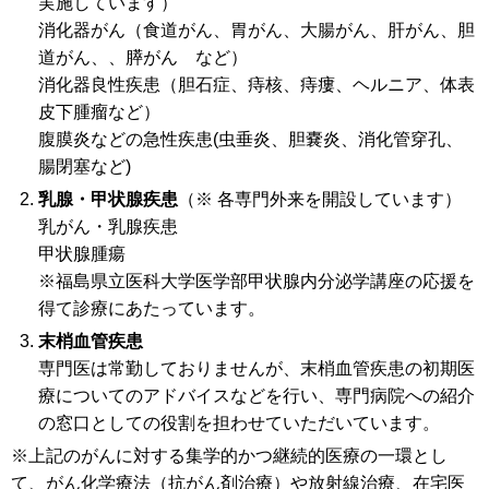
実施しています）
消化器がん（食道がん、胃がん、大腸がん、肝がん、胆
道がん、、膵がん など）
消化器良性疾患（胆石症、痔核、痔瘻、ヘルニア、体表
皮下腫瘤など）
腹膜炎などの急性疾患(虫垂炎、胆嚢炎、消化管穿孔、
腸閉塞など)
乳腺・甲状腺疾患
（※ 各専門外来を開設しています）
乳がん・乳腺疾患
甲状腺腫瘍
※福島県立医科大学医学部甲状腺内分泌学講座の応援を
得て診療にあたっています。
末梢血管疾患
専門医は常勤しておりませんが、末梢血管疾患の初期医
療についてのアドバイスなどを行い、専門病院への紹介
の窓口としての役割を担わせていただいています。
※上記のがんに対する集学的かつ継続的医療の一環とし
て、がん化学療法（抗がん剤治療）や放射線治療、在宅医