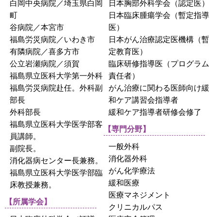
白岡中央病院／埼玉県白岡
日本胸部外科学会（認定医）
町
日本臨床腫瘍学会（暫定指導
谷病院／本宮市
医）
福島労災病院／いわき市
日本がん治療認定医機構（暫
有隣病院／喜多方市
定教育医）
公立岩瀬病院／須賀
臨床研修指導医（プログラム
福島県立医科大学第一外科
責任者）
福島労災病院赴任。外科副
がん治療に関わる医師向け緩
部長
和ケア講習会指導者
外科部長
緩和ケア指導者研修会修了
福島県立医科大学医学部客
【専門分野】
員講師。
一般外科
副院長。
消化器外科
消化器病センター長兼務。
がん化学療法
福島県立医科大学医学部臨
緩和医療
床教授兼務。
医療マネジメント
【所属学会】
クリニカルパス