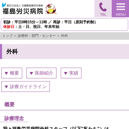
初診：平日8時15分～11時 ／ 再診：平日（原則予約制）
休診日
：土・日、祝日、年末年始
トップ
＞
診療科・部門・センター
＞ 外科
外科
概要
医師紹介
実績
診療ガイドライン
概要
診療理念
我々福島労災病院外科スタッフ（以下"私たち"）は、