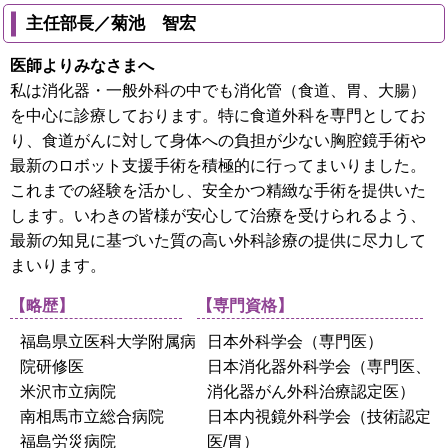
主任部長／菊池 智宏
医師よりみなさまへ
私は消化器・一般外科の中でも消化管（食道、胃、大腸）
を中心に診療しております。特に食道外科を専門としてお
り、食道がんに対して身体への負担が少ない胸腔鏡手術や
最新のロボット支援手術を積極的に行ってまいりました。
これまでの経験を活かし、安全かつ精緻な手術を提供いた
します。いわきの皆様が安心して治療を受けられるよう、
最新の知見に基づいた質の高い外科診療の提供に尽力して
まいります。
【略歴】
【専門資格】
福島県立医科大学附属病
日本外科学会（専門医）
院研修医
日本消化器外科学会（専門医、
米沢市立病院
消化器がん外科治療認定医）
南相馬市立総合病院
日本内視鏡外科学会（技術認定
福島労災病院
医/胃）