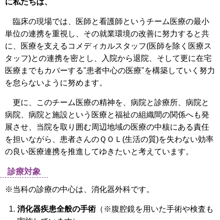
に私たちは、
臨床の現場では、医師と看護師というチーム医療の最小
単位の連携を重視し、その就業環境の改善に努力すると共
に、医療を支えるコメディカルスタッフ(医師を除く医療ス
タッフ)との連携を密とし、入院から退院、そして更に在宅
医療までもカバーする"患者中心の医療"を構築していく努力
を怠らないように努めます。
更に、このチーム医療の精神を、病院と診療所、病院と
病院、病院と施設という医療と福祉の組織間の関係へも発
展させ、当院を取り囲む周辺地域の医療の中核にある責任
を担いながら、患者さんのＱＯＬ(生活の質)を失わない効率
の良い医療連携を推進してゆきたいと考えています。
診療対象
※当科の診療の中心は、消化器外科です。
消化器疾患全般の手術
（※腹腔鏡を用いた手術や検査も