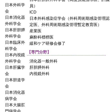
日本外科学
員）
会
ICD
日本消化器
日本外科感染症学会（外科周術期感染管理認
外科学会
定医、外科周術期感染管理暫定教育医）
日本肝胆膵
産業医
外科学会
麻酔科標榜医
日本臨床外
緩和ケア研修会修了
科学会
【専門分野】
日本内視鏡
外科学会
消化器一般外科
日本肝臓学
肝胆膵外科
会
内視鏡外科
日本胆道学
会
日本消化器
病学会
日本大腸肛
門病学会