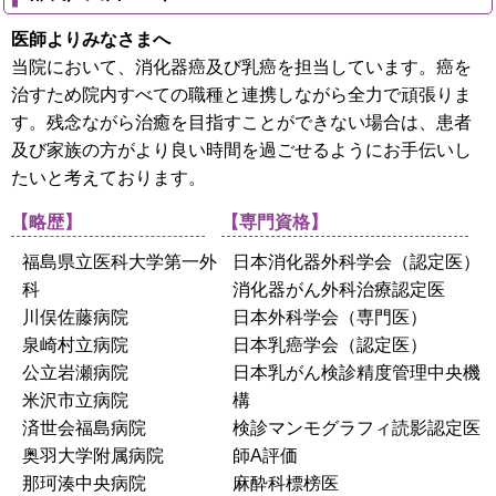
医師よりみなさまへ
当院において、消化器癌及び乳癌を担当しています。癌を
治すため院内すべての職種と連携しながら全力で頑張りま
す。残念ながら治癒を目指すことができない場合は、患者
及び家族の方がより良い時間を過ごせるようにお手伝いし
たいと考えております。
【略歴】
【専門資格】
福島県立医科大学第一外
日本消化器外科学会（認定医）
科
消化器がん外科治療認定医
川俣佐藤病院
日本外科学会（専門医）
泉崎村立病院
日本乳癌学会（認定医）
公立岩瀬病院
日本乳がん検診精度管理中央機
米沢市立病院
構
済世会福島病院
検診マンモグラフィ読影認定医
奥羽大学附属病院
師A評価
那珂湊中央病院
麻酔科標榜医