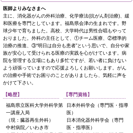
医師よりみなさまへ
主に、消化器がんの外科治療、化学療法(抗がん剤治療)、緩
和医療を専門としています。福島県会津の生まれです。野
球少年で育ちました。高校、大学時代は男性合唱もやって
おりました。外科の主任として、①チーム医療、②標準的
治療の推進、③“明日は自分も患者”という思いで、自分や家
族が安心して受けられる医療の実践を心がけています。病
院を管理する立場にもあり多忙ですが、若い者に負けない
よう頑張っていますので応援よろしくお願いします。がん
の治療や手術でお困りのことがありましたら、気軽に声を
かけて下さい。
【略歴】
【専門資格】
福島県立医科大学外科学第
日本外科学会（専門医・指導
一講座入局
医）
（現：臓器再生外科）
日本消化器外科学会（専門
中村病院／いわき市
医・指導医）