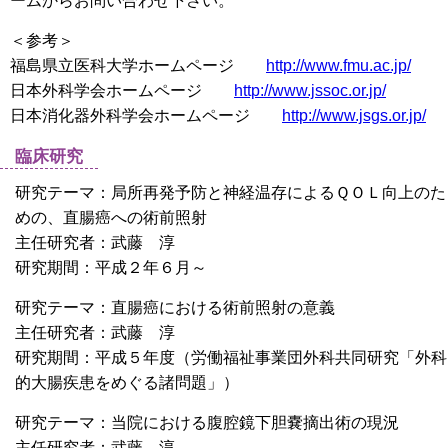
ームからお問い合わせ下さい。
＜参考＞
福島県立医科大学ホームページ
http://www.fmu.ac.jp/
日本外科学会ホームページ
http://www.jssoc.or.jp/
日本消化器外科学会ホームページ
http://www.jsgs.or.jp/
臨床研究
研究テーマ：局所再発予防と神経温存によるＱＯＬ向上のた
めの、直腸癌への術前照射
主任研究者：武藤 淳
研究期間：平成２年６月～
研究テーマ：直腸癌における術前照射の意義
主任研究者：武藤 淳
研究期間：平成５年度（労働福祉事業団外科共同研究「外科
的大腸疾患をめぐる諸問題」）
研究テーマ：当院における腹腔鏡下胆嚢摘出術の現況
主任研究者：武藤 淳