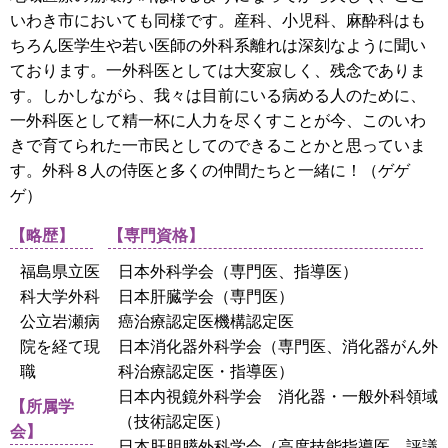
いわき市においても同様です。産科、小児科、麻酔科はも
ちろん医学生や若い医師の外科系離れは深刻なように聞い
ております。一外科医としては大変寂しく、残念でありま
す。しかしながら、我々は目前にいる病める人のために、
一外科医として精一杯に人力を尽くすことが今、このいわ
きで育てられた一市民としてのできることかと思っていま
す。外科８人の侍医と多くの仲間たちと一緒に！（ゲゲ
ゲ）
【略歴】
【専門資格】
福島県立医
日本外科学会（専門医、指導医）
科大学外科
日本肝臓学会（専門医）
公立岩瀬病
癌治療認定医機構認定医
院を経て現
日本消化器外科学会（専門医、消化器がん外
職
科治療認定医・指導医）
日本内視鏡外科学会 消化器・一般外科領域
【所属学
（技術認定医）
会】
日本肝胆膵外科学会（高度技能指導医、評議