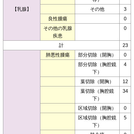
【乳腺】
その他
3
良性腫瘍
0
その他の乳腺
0
疾患
計
23
肺悪性腫瘍
部分切除（開胸）
0
部分切除（胸腔鏡
4
下）
葉切除（開胸）
12
葉切除（胸腔鏡
34
下）
区域切除（開胸）
0
区域切除（胸腔鏡
5
下）