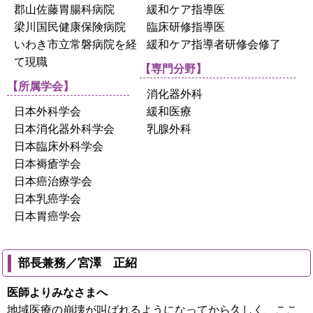
郡山佐藤胃腸科病院
緩和ケア指導医
梁川国民健康保険病院
臨床研修指導医
いわき市立常磐病院を経
緩和ケア指導者研修会修了
て現職
【専門分野】
【所属学会】
消化器外科
日本外科学会
緩和医療
日本消化器外科学会
乳腺外科
日本臨床外科学会
日本褥瘡学会
日本癌治療学会
日本乳癌学会
日本胃癌学会
部長兼務／宮澤 正紹
医師よりみなさまへ
地域医療の崩壊が叫ばれるようになってから久しく、ここ