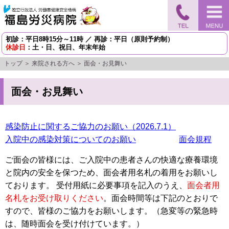
初診：平日8時15分～11時 ／ 再診：平日（原則予約制）
休診日
：土・日、祝日、年末年始
トップ
＞
来院される方へ
＞ 面会・お見舞い
面会・お見舞い
感染防止に関するご協力のお願い（2026.7.1）
入院中の感染対策についてのお願い
面会規程
ご面会の皆様には、ご入院中の患者さんの快適な療養環境
と院内の安全を保つため、面会者用名札の着用をお願いし
ております。 受付用紙に必要事項を記入のうえ、
面会者用
名札をお受け取りください
。面会時間等は下記のとおりで
すので、皆様のご協力をお願いします。（急変等の緊急時
は、随時面会を受け付けています。）